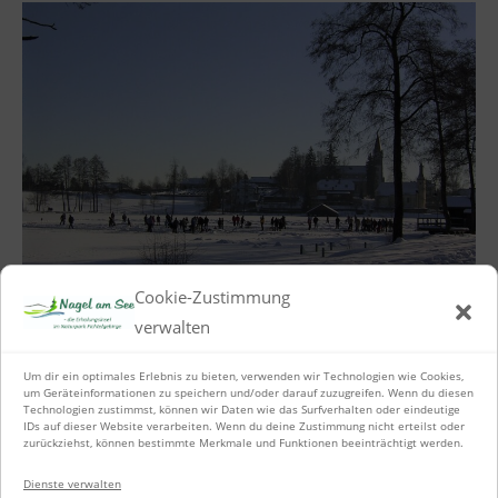
Cookie-Zustimmung
verwalten
Um dir ein optimales Erlebnis zu bieten, verwenden wir Technologien wie Cookies,
Wintersport
um Geräteinformationen zu speichern und/oder darauf zuzugreifen. Wenn du diesen
Technologien zustimmst, können wir Daten wie das Surfverhalten oder eindeutige
IDs auf dieser Website verarbeiten. Wenn du deine Zustimmung nicht erteilst oder
zurückziehst, können bestimmte Merkmale und Funktionen beeinträchtigt werden.
Dienste verwalten