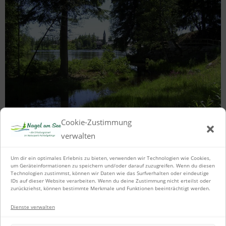
Cookie-Zustimmung
verwalten
Erholsam ist ein Spaziergang
rund um den See mit Sitzmöglichkeiten
Um dir ein optimales Erlebnis zu bieten, verwenden wir Technologien wie Cookies,
und schönen Ausblicken.
um Geräteinformationen zu speichern und/oder darauf zuzugreifen. Wenn du diesen
Technologien zustimmst, können wir Daten wie das Surfverhalten oder eindeutige
IDs auf dieser Website verarbeiten. Wenn du deine Zustimmung nicht erteilst oder
zurückziehst, können bestimmte Merkmale und Funktionen beeinträchtigt werden.
Dienste verwalten