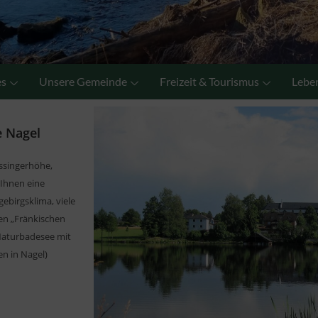
es
Unsere Gemeinde
Freizeit & Tourismus
Leben
e Nagel
issingerhöhe,
Ihnen eine
ebirgsklima, viele
n „Fränkischen
 Naturbadesee mit
en in Nagel)