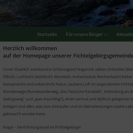
Startseite
Für unsere Bürger
Aktuell
Herzlich willkommen
auf der Homepage unserer Fichtelgebirgsgemeind
Unser Staatlich anerkannter Erholungsort Nagel mit sieben Ortsteilen (Re
Ölbühl, Lochbühl, Mühlbühl, Wurmloh, Hohenbrand, Reichenbach) bietet 
biotopreiche und unberührte Natur, saubere Luft im angenehmen Fichtelg
Wanderwege (Rundwanderweg „Das Teutsche Paradeiß“, Anbindung an de
Gebirgsweg“ und „Jean-Paul-Weg“), einen zentral und idyllisch gelegenen
Anlagen und alles, was zum Einkaufen und an Dienstleistungen (siehe Leb
gebraucht werden kann.
Nagel – die Erholungsinsel im Fichtelgebirge!