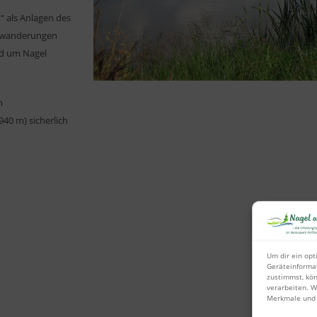
“ als Anlagen des
erwanderungen
nd um Nagel
n
40 m) sicherlich
Um dir ein opt
Geräteinforma
zustimmst, kön
verarbeiten. W
Merkmale und 