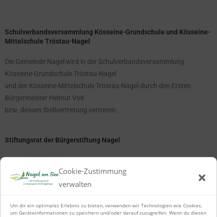
Schulverbandsversammlung Kösseine-Grundschule und Kösseine-
Mittelschule Tröstau-Nagel
Die Gemeinde Nagel wird in der Schulverbandsversammlung
Kösseine-Grundschule Tröstau-Nagel
und der Kösseine-Mittelschule Tröstau-Nagel durch den Ersten
Bürgermeister Helmut Voit
bzw. dessen Stellvertretung vertreten.
Stiftungsrat der Bürgerstiftung Nagel
Mitglieder:
Cookie-Zustimmung
Tretter Andreas, CSU
verwalten
Schindler Simon, CSU
Sturm Felizia, SPD
Um dir ein optimales Erlebnis zu bieten, verwenden wir Technologien wie Cookies,
Dr. Medick Christian, CWG
um Geräteinformationen zu speichern und/oder darauf zuzugreifen. Wenn du diesen