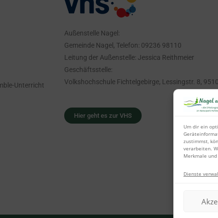
Außenstelle Nagel:
Gemeinde Nagel, Telefon: 09236 98110
Leitung der Außenstelle: Jessica Reithmeier
Geschäftsstelle:
Volkshochschule Fichtelgebirge, Lessingstr. 8, 951
mble-Unterricht
Hier geht es zur VHS
Um dir ein opt
Geräteinforma
zustimmst, kön
verarbeiten. W
Merkmale und 
Dienste verwa
Akze