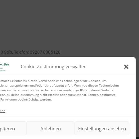
00 Selb, Telefon: 09287 8005120
Cookie-Zustimmung verwalten
imales Erlebnis zu bieten, verwenden wir Technologien wie Cookies, um
tionen zu speichern und/oder darauf zuzugreifen. Wenn du diesen Technologien
nen wir Daten wie das Surfverhalten oder eindeutige IDs auf dieser Website
enn du deine Zustimmung nicht erteilst oder zurückziehst, können bestimmte
Funktionen beeinträchtigt werden.
lten
ptieren
Ablehnen
Einstellungen ansehen