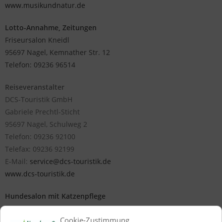
www.musikundnatur.de
Lotto-Annahme, Zeitungen
Friseursalon Kneidl
95697 Nagel, Kemnather Str. 12
Telefon: 09236 96514
Reiseveranstalter
DCS-Touristik GmbH
Gabriele Prechtl-Sticht
95697 Nagel, Schulweg 2
Telefon: 09236 92100
Telefax: 09236 92199
E-Mail:
service@dcs-touristik.de
www.dcs-touristik.de
Hundesalon mit Katzenpflege
Esther Trillitzsch
Cookie-Zustimmung
95697 Nagel, Kemnather Str. 26