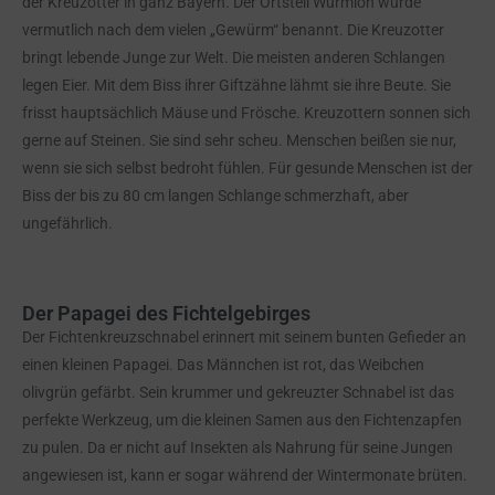
der Kreuzotter in ganz Bayern. Der Ortsteil Wurmloh wurde
vermutlich nach dem vielen „Gewürm“ benannt. Die Kreuzotter
bringt lebende Junge zur Welt. Die meisten anderen Schlangen
legen Eier. Mit dem Biss ihrer Giftzähne lähmt sie ihre Beute. Sie
frisst hauptsächlich Mäuse und Frösche. Kreuzottern sonnen sich
gerne auf Steinen. Sie sind sehr scheu. Menschen beißen sie nur,
wenn sie sich selbst bedroht fühlen. Für gesunde Menschen ist der
Biss der bis zu 80 cm langen Schlange schmerzhaft, aber
ungefährlich.
Der Papagei des Fichtelgebirges
Der Fichtenkreuzschnabel erinnert mit seinem bunten Gefieder an
einen kleinen Papagei. Das Männchen ist rot, das Weibchen
olivgrün gefärbt. Sein krummer und gekreuzter Schnabel ist das
perfekte Werkzeug, um die kleinen Samen aus den Fichtenzapfen
zu pulen. Da er nicht auf Insekten als Nahrung für seine Jungen
angewiesen ist, kann er sogar während der Wintermonate brüten.