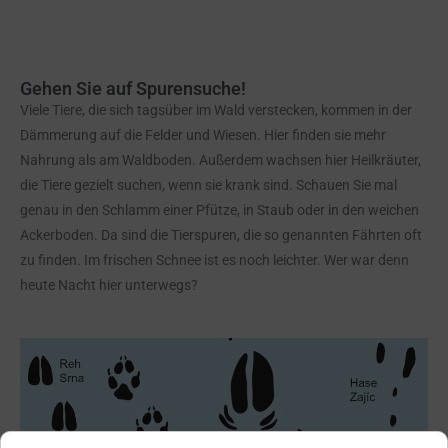
Gehen Sie auf Spurensuche!
Viele Tiere, die sich tagsüber im Wald verstecken, kommen in der
Dämmerung auf die Felder und Wiesen. Hier finden sie mehr
Nahrung als am Waldboden. Außerdem wachsen hier Heilkräuter,
die Tiere gezielt suchen, wenn sie krank sind. Schauen Sie mal
genau in den Schlamm einer Pfütze, in Staub oder in den weichen
Ackerboden. Da sind die Tierspuren, die so genannten Fährten oft
zu finden. Im frischen Schnee ist es noch leichter. Wer war denn
heute Nacht hier unterwegs?